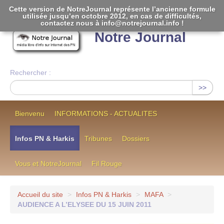
Cette version de NotreJournal représente l’ancienne formule
utilisée jusqu’en octobre 2012, en cas de difficultés,
[
]
contactez nous à info@notrejournal.info !
Notre Journal
Rechercher :
>>
Bienvenu
INFORMATIONS - ACTUALITES
Infos PN & Harkis
Tribunes
Dossiers
Vous et NotreJournal
Fil Rouge
Accueil du site
>
Infos PN & Harkis
>
MAFA
>
AUDIENCE A L’ELYSEE DU 15 JUIN 2011