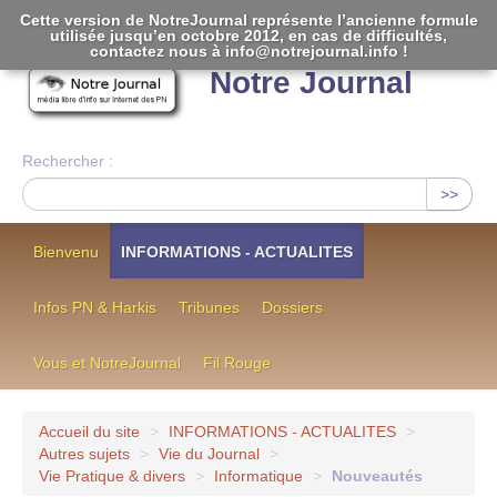
Cette version de NotreJournal représente l’ancienne formule
utilisée jusqu’en octobre 2012, en cas de difficultés,
[
]
contactez nous à info@notrejournal.info !
Notre Journal
Rechercher :
>>
Bienvenu
INFORMATIONS - ACTUALITES
Infos PN & Harkis
Tribunes
Dossiers
Vous et NotreJournal
Fil Rouge
Accueil du site
>
INFORMATIONS - ACTUALITES
>
Autres sujets
>
Vie du Journal
>
Vie Pratique & divers
>
Informatique
>
Nouveautés