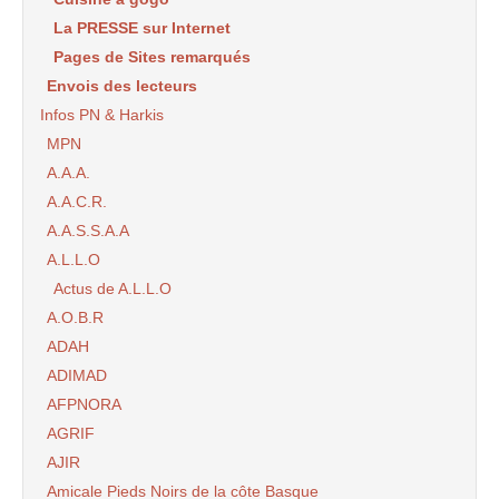
La PRESSE sur Internet
Pages de Sites remarqués
Envois des lecteurs
Infos PN & Harkis
MPN
A.A.A.
A.A.C.R.
A.A.S.S.A.A
A.L.L.O
Actus de A.L.L.O
A.O.B.R
ADAH
ADIMAD
AFPNORA
AGRIF
AJIR
Amicale Pieds Noirs de la côte Basque