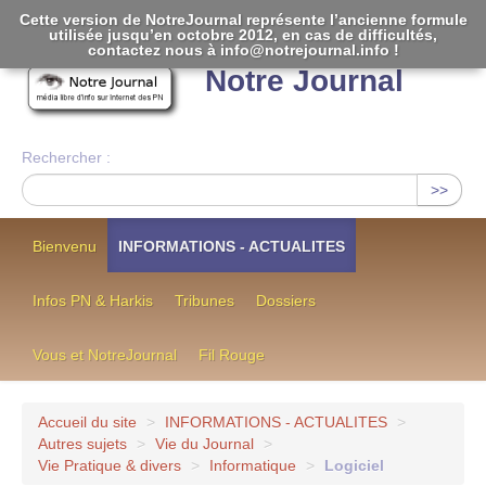
Cette version de NotreJournal représente l’ancienne formule
utilisée jusqu’en octobre 2012, en cas de difficultés,
[
]
contactez nous à info@notrejournal.info !
Notre Journal
Rechercher :
>>
Bienvenu
INFORMATIONS - ACTUALITES
Infos PN & Harkis
Tribunes
Dossiers
Vous et NotreJournal
Fil Rouge
Accueil du site
>
INFORMATIONS - ACTUALITES
>
Autres sujets
>
Vie du Journal
>
Vie Pratique & divers
>
Informatique
>
Logiciel