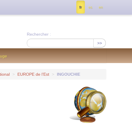
tés, contactez nous à info@notrejournal.info !
fr
es
en
Rechercher :
>>
ouge
tional
>
EUROPE de l’Est
>
INGOUCHIE