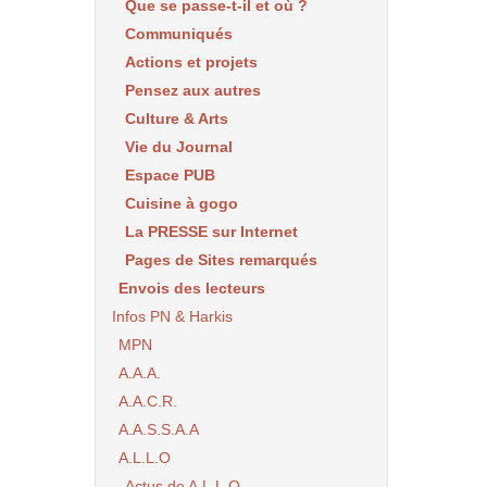
Que se passe-t-il et où ?
Communiqués
Actions et projets
Pensez aux autres
Culture & Arts
Vie du Journal
Espace PUB
Cuisine à gogo
La PRESSE sur Internet
Pages de Sites remarqués
Envois des lecteurs
Infos PN & Harkis
MPN
A.A.A.
A.A.C.R.
A.A.S.S.A.A
A.L.L.O
Actus de A.L.L.O