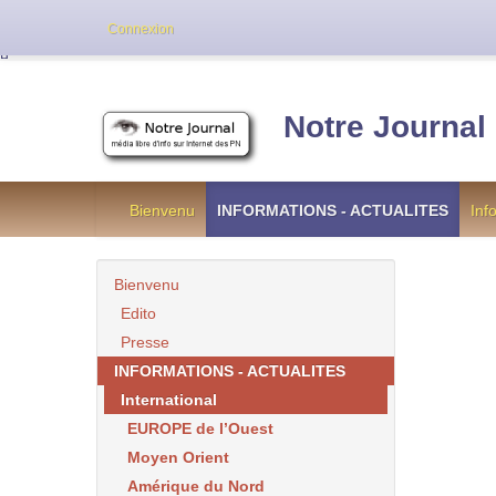
Cette version de NotreJournal représente l’an
Connexion
[
]
Notre Journal
Bienvenu
INFORMATIONS - ACTUALITES
Inf
Bienvenu
Edito
Presse
INFORMATIONS - ACTUALITES
International
EUROPE de l’Ouest
Moyen Orient
Amérique du Nord