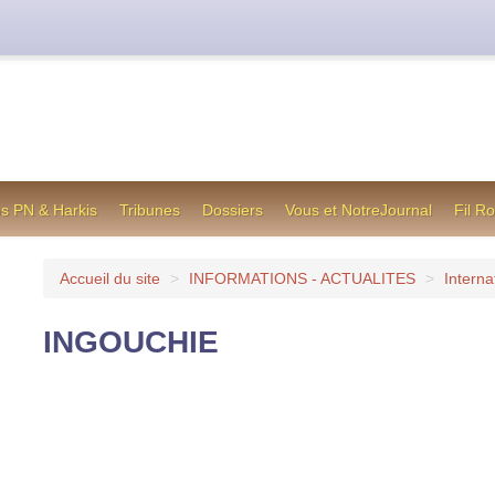
cienne formule utilisée jusqu’en octobre 2012, en cas de difficul
os PN & Harkis
Tribunes
Dossiers
Vous et NotreJournal
Fil R
Accueil du site
>
INFORMATIONS - ACTUALITES
>
Interna
INGOUCHIE