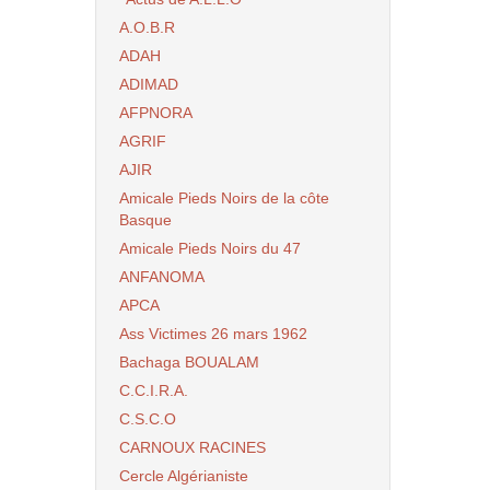
A.O.B.R
ADAH
ADIMAD
AFPNORA
AGRIF
AJIR
Amicale Pieds Noirs de la côte
Basque
Amicale Pieds Noirs du 47
ANFANOMA
APCA
Ass Victimes 26 mars 1962
Bachaga BOUALAM
C.C.I.R.A.
C.S.C.O
CARNOUX RACINES
Cercle Algérianiste