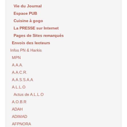
Vie du Journal
Espace PUB
Cuisine à gogo
La PRESSE sur Internet
Pages de Sites remarqués
Envois des lecteurs
Infos PN & Harkis
MPN
A.A.A.
A.A.C.R.
A.A.S.S.A.A
A.L.L.O
Actus de A.L.L.O
A.O.B.R
ADAH
ADIMAD
AFPNORA