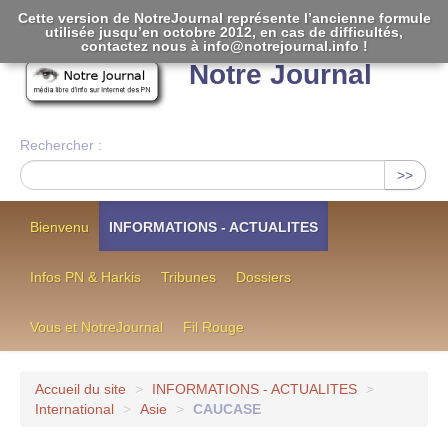
Cette version de NotreJournal représente l’ancienne formule
utilisée jusqu’en octobre 2012, en cas de difficultés,
[
]
contactez nous à info@notrejournal.info !
Notre Journal
Rechercher :
>>
Bienvenu
INFORMATIONS - ACTUALITES
Infos PN & Harkis
Tribunes
Dossiers
Vous et NotreJournal
Fil Rouge
Accueil du site
>
INFORMATIONS - ACTUALITES
>
International
>
Asie
>
CAUCASE