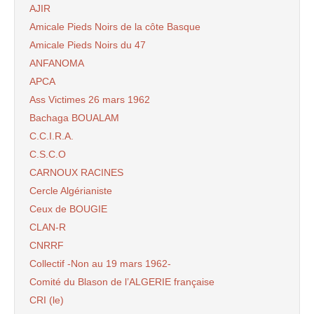
AJIR
Amicale Pieds Noirs de la côte Basque
Amicale Pieds Noirs du 47
ANFANOMA
APCA
Ass Victimes 26 mars 1962
Bachaga BOUALAM
C.C.I.R.A.
C.S.C.O
CARNOUX RACINES
Cercle Algérianiste
Ceux de BOUGIE
CLAN-R
CNRRF
Collectif -Non au 19 mars 1962-
Comité du Blason de l’ALGERIE française
CRI (le)