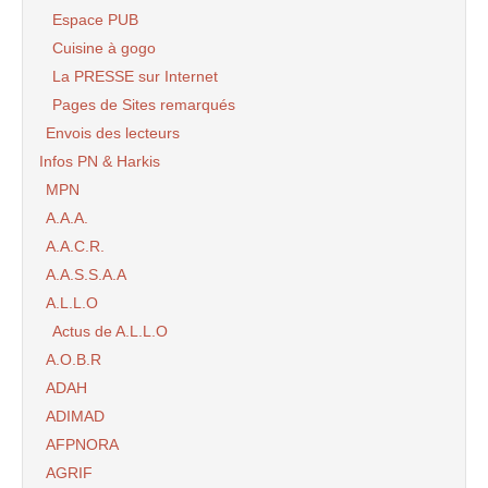
Espace PUB
Cuisine à gogo
La PRESSE sur Internet
Pages de Sites remarqués
Envois des lecteurs
Infos PN & Harkis
MPN
A.A.A.
A.A.C.R.
A.A.S.S.A.A
A.L.L.O
Actus de A.L.L.O
A.O.B.R
ADAH
ADIMAD
AFPNORA
AGRIF