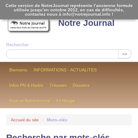
Cette version de NotreJournal représente l’ancienne formule
utilisée jusqu’en octobre 2012, en cas de difficultés,
[
]
contactez nous à info@notrejournal.info !
Notre Journal
Rechercher :
>>
Bienvenu
INFORMATIONS - ACTUALITES
Infos PN & Harkis
Tribunes
Dossiers
Vous et NotreJournal
Fil Rouge
Accueil du site
>
Mots-clés
Recherche par mots-clés