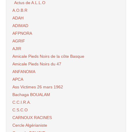
Actus de A.L.L.O
A.O.B.R
ADAH
ADIMAD
AFPNORA
AGRIF
AJIR
Amicale Pieds Noirs de la côte Basque
Amicale Pieds Noirs du 47
ANFANOMA
APCA
Ass Victimes 26 mars 1962
Bachaga BOUALAM
C.C.I.R.A.
C.S.C.O
CARNOUX RACINES
Cercle Algérianiste