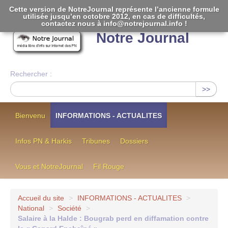
Cette version de NotreJournal représente l’ancienne formule
utilisée jusqu’en octobre 2012, en cas de difficultés,
[
]
contactez nous à info@notrejournal.info !
Notre Journal
Rechercher :
>>
Bienvenu
INFORMATIONS - ACTUALITES
Infos PN & Harkis
Tribunes
Dossiers
Vous et NotreJournal
Fil Rouge
Accueil du site
>
INFORMATIONS - ACTUALITES
>
National
>
Société
>
Salaire à la Halde : Bougrab perd en diffamation contre