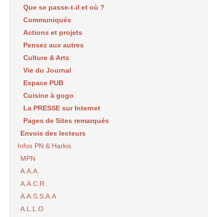
Que se passe-t-il et où ?
Communiqués
Actions et projets
Pensez aux autres
Culture & Arts
Vie du Journal
Espace PUB
Cuisine à gogo
La PRESSE sur Internet
Pages de Sites remarqués
Envois des lecteurs
Infos PN & Harkis
MPN
A.A.A.
A.A.C.R.
A.A.S.S.A.A
A.L.L.O