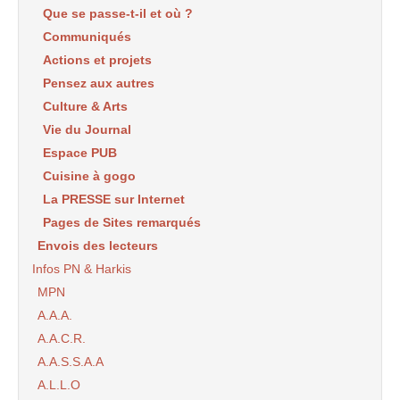
Que se passe-t-il et où ?
Communiqués
Actions et projets
Pensez aux autres
Culture & Arts
Vie du Journal
Espace PUB
Cuisine à gogo
La PRESSE sur Internet
Pages de Sites remarqués
Envois des lecteurs
Infos PN & Harkis
MPN
A.A.A.
A.A.C.R.
A.A.S.S.A.A
A.L.L.O