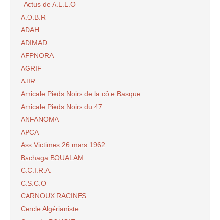
Actus de A.L.L.O
A.O.B.R
ADAH
ADIMAD
AFPNORA
AGRIF
AJIR
Amicale Pieds Noirs de la côte Basque
Amicale Pieds Noirs du 47
ANFANOMA
APCA
Ass Victimes 26 mars 1962
Bachaga BOUALAM
C.C.I.R.A.
C.S.C.O
CARNOUX RACINES
Cercle Algérianiste