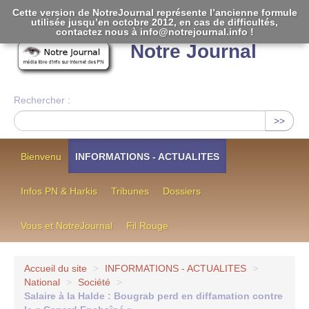
Cette version de NotreJournal représente l’ancienne formule
utilisée jusqu’en octobre 2012, en cas de difficultés,
[
]
contactez nous à info@notrejournal.info !
Notre Journal
Rechercher :
>>
Bienvenu
INFORMATIONS - ACTUALITES
Infos PN & Harkis
Tribunes
Dossiers
Vous et NotreJournal
Fil Rouge
Accueil du site
>
INFORMATIONS - ACTUALITES
>
National
>
Société
>
Salaire à la Halde : Bougrab perd en diffamation contre