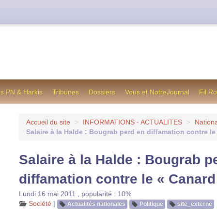
cienne formule utilisée jusqu’en octobre 2012, en cas de difficul
os PN & Harkis
Tribunes
Dossiers
Vous et NotreJournal
Fil R
Accueil du site
>
INFORMATIONS - ACTUALITES
>
Nationa
Salaire à la Halde : Bougrab perd en diffamation contre l
Salaire à la Halde : Bougrab p
diffamation contre le « Canar
Lundi 16 mai 2011
,
popularité : 10%
Société
|
Actualités nationales
Politique
site_externe