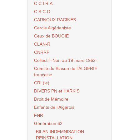
C.C.I.R.A.
C.S.C.O
CARNOUX RACINES
Cercle Algérianiste
Ceux de BOUGIE
CLAN-R
CNRRF
Collectif -Non au 19 mars 1962-
Comité du Blason de l’ALGERIE
française
CRI (le)
DIVERS PN et HARKIS
Droit de Mémoire
Enfants de l’Algérois
FNR
Génération 62
BILAN INDEMNISATION
REINSTALLATION