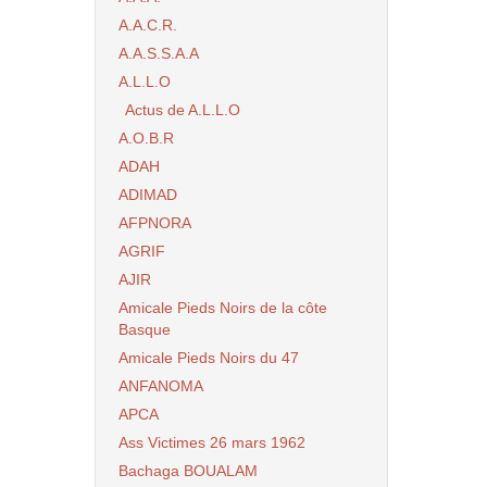
A.A.C.R.
A.A.S.S.A.A
A.L.L.O
Actus de A.L.L.O
A.O.B.R
ADAH
ADIMAD
AFPNORA
AGRIF
AJIR
Amicale Pieds Noirs de la côte
Basque
Amicale Pieds Noirs du 47
ANFANOMA
APCA
Ass Victimes 26 mars 1962
Bachaga BOUALAM