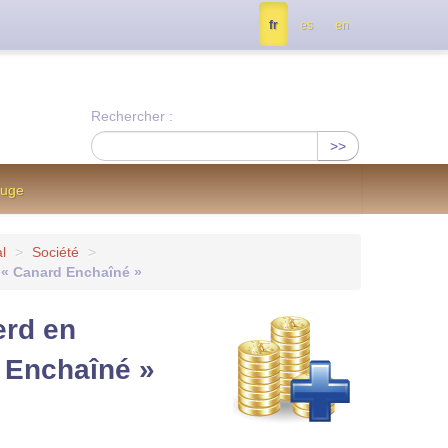
tés, contactez nous à info@notrejournal.info !
fr
es
en
Rechercher :
>>
ouge
l
>
Société
>
e « Canard Enchaîné »
erd en
d Enchaîné »