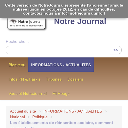
Cette version de NotreJournal représente l’ancienne formule
utilisée jusqu’en octobre 2012, en cas de difficultés,
[
]
contactez nous à info@notrejournal.info !
Notre Journal
Rechercher :
>>
Bienvenu
INFORMATIONS - ACTUALITES
Infos PN & Harkis
Tribunes
Dossiers
Vous et NotreJournal
Fil Rouge
Accueil du site
>
INFORMATIONS - ACTUALITES
>
National
>
Politique
>
Les établissements de réinsertion scolaire, comment