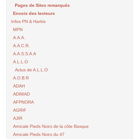
Pages de Sites remarqués
Envois des lecteurs
Infos PN & Harkis
MPN
A.A.A.
A.A.C.R.
A.A.S.S.A.A
A.L.L.O
Actus de A.L.L.O
A.O.B.R
ADAH
ADIMAD
AFPNORA
AGRIF
AJIR
Amicale Pieds Noirs de la côte Basque
Amicale Pieds Noirs du 47